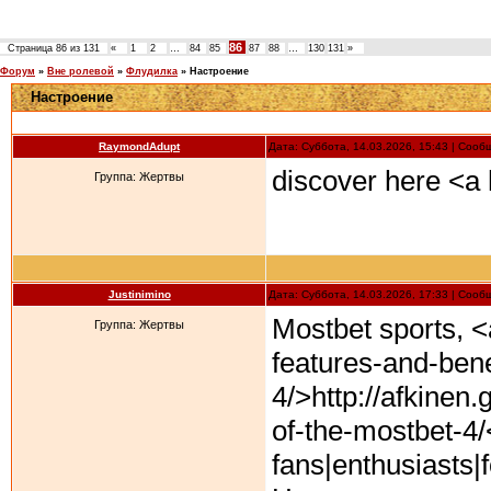
86
Страница
86
из
131
«
1
2
…
84
85
87
88
…
130
131
»
Форум
»
Вне ролевой
»
Флудилка
»
Настроение
Настроение
RaymondAdupt
Дата: Суббота, 14.03.2026, 15:43 | Соо
discover here <a
Группа: Жертвы
Justinimino
Дата: Суббота, 14.03.2026, 17:33 | Соо
Mostbet sports, <
Группа: Жертвы
features-and-bene
4/>http://afkinen
of-the-mostbet-4/<
fans|enthusiasts|f