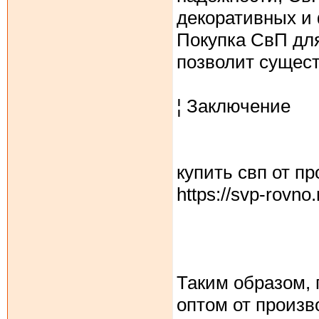
декоративных и
Покупка СвП для
позволит сущест
¦ Заключение
купить свп от п
https://svp-rovno.
Таким образом,
оптом от произв