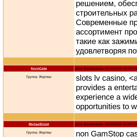
решением, обе
строительных ра
Современные пр
ассортимент пр
такие как зажим
удовлетворяя по
KevinCatte
Дата: Воскресенье, 15.03.2026, 00:35 |
slots lv casino, <
Группа: Жертвы
provides a entert
experience a wide
opportunities to w
MichaelEmipt
Дата: Воскресенье, 15.03.2026, 01:30 |
non GamStop casi
Группа: Жертвы