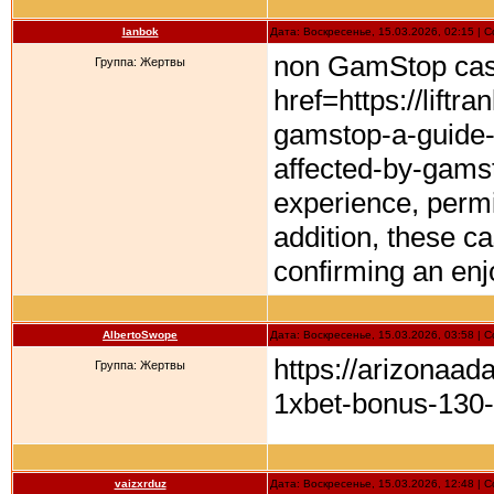
Ianbok
Дата: Воскресенье, 15.03.2026, 02:15 |
non GamStop casi
Группа: Жертвы
href=https://liftr
gamstop-a-guide-t
affected-by-gamst
experience, permi
addition, these c
confirming an en
AlbertoSwope
Дата: Воскресенье, 15.03.2026, 03:58 |
https://arizonaa
Группа: Жертвы
1xbet-bonus-130-
vaizxrduz
Дата: Воскресенье, 15.03.2026, 12:48 |