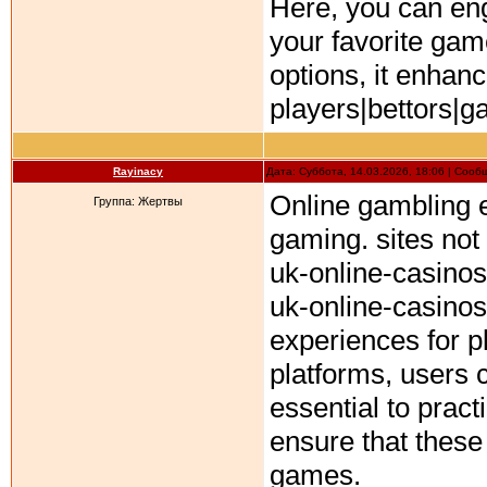
Here, you can eng
your favorite gam
options, it enhanc
players|bettors|ga
Rayinacy
Дата: Суббота, 14.03.2026, 18:06 | Соо
Online gambling e
Группа: Жертвы
gaming. sites not
uk-online-casinos
uk-online-casinos
experiences for p
platforms, users c
essential to prac
ensure that these
games.