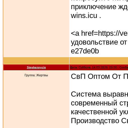
приключение жде
wins.icu .
<a href=https://
удовольствие от
e27de0b
Stephensycle
Дата: Суббота, 14.03.2026, 23:36 | Соо
СвП Оптом От П
Группа: Жертвы
Система выравн
современный ст
качественной ук
Производство С