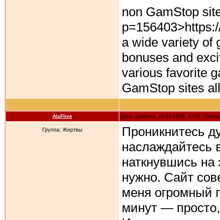
non GamStop sites
p=156403>https:/
a wide variety of
bonuses and exci
various favorite 
GamStop sites al
AlaFlive
Дата: Суббота, 14.03.2026, 22:25 | Соо
Проникнитесь д
Группа: Жертвы
наслаждайтесь в
наткнувшись на э
нужно. Сайт со
меня огромный п
минут — просто,